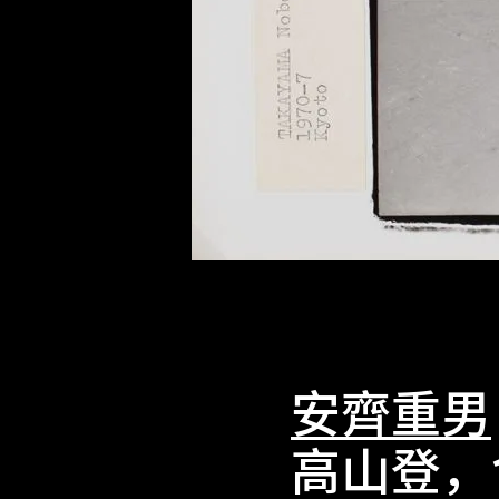
安齊重男
高山登，