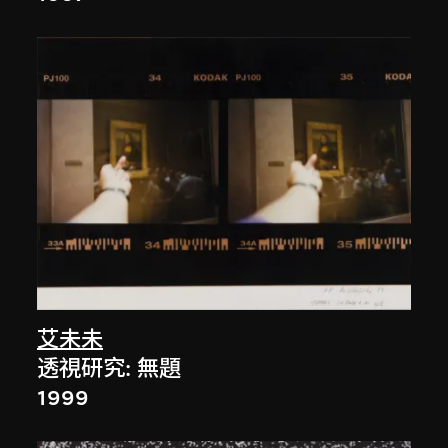
艾未未
透視研究: 無題
1999