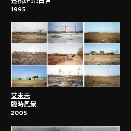
透視研究:白宮
1995
艾未未
臨時風景
2005