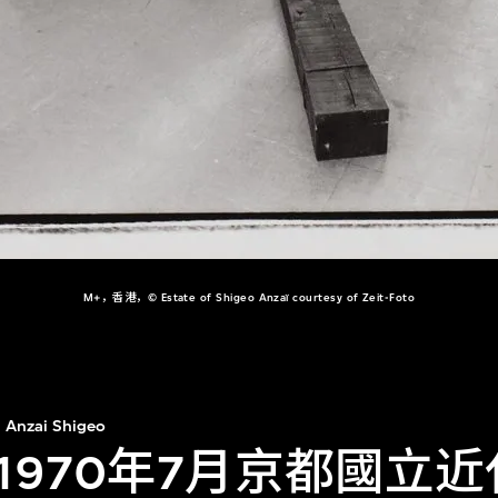
M+，香港，© Estate of Shigeo Anzaï courtesy of Zeit-Foto
Anzai Shigeo
1970年7月京都國立