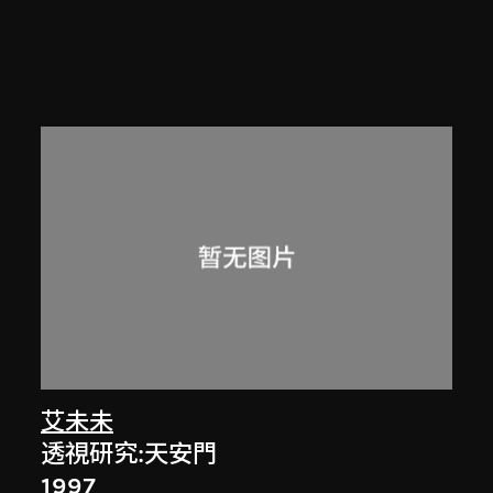
艾未未
透視研究:天安門
1997