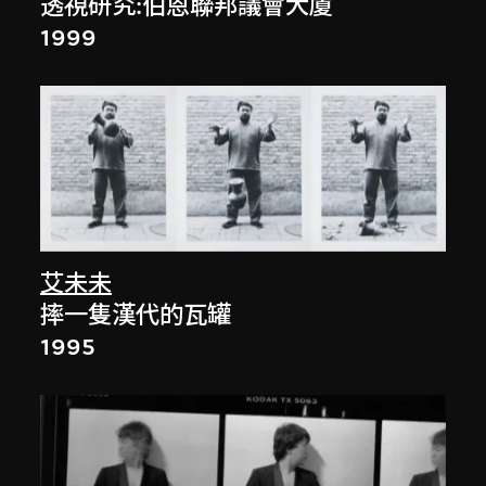
透視研究:伯恩聯邦議會大廈
1999
艾未未
摔一隻漢代的瓦罐
1995