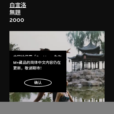
白宜洛
無題
2000
本网站使用「Cookies」为你
提供最好的网站体验。
M+藏品的简体中文内容仍在
了解更多
更新，敬请期待！
明白
确认