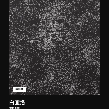
展出中
白宜洛