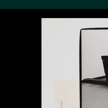
搜索M+藏品
Sea
19,052个结果
进一步筛选
关于M+藏品
探索世界顶级的二十及二十
一世纪视觉文化藏品。