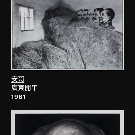
安哥
廣東開平
1981