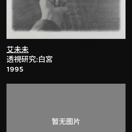
艾未未
透視研究:白宮
1995