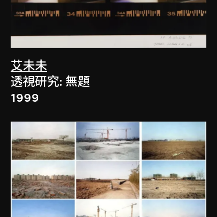
艾未未
透視研究: 無題
1999