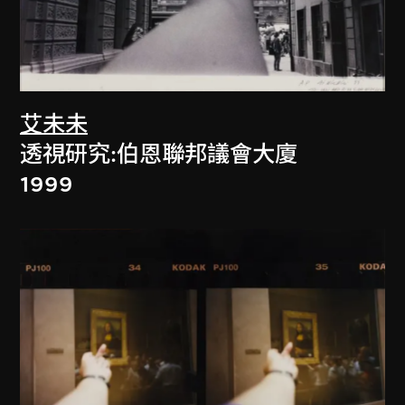
艾未未
透視研究:伯恩聯邦議會大廈
1999