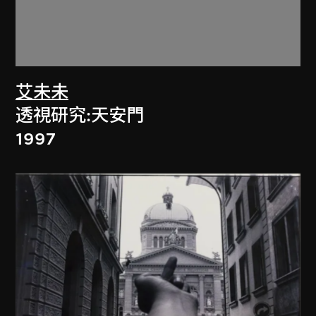
艾未未
透視研究:天安門
1997