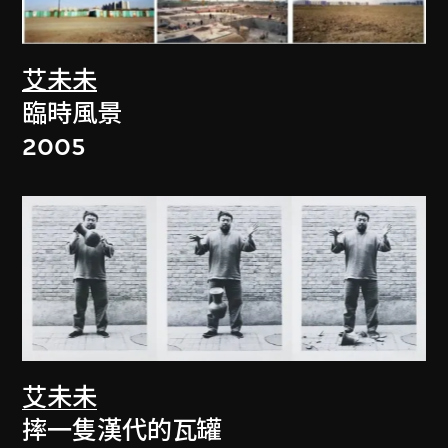
艾未未
臨時風景
2005
艾未未
摔一隻漢代的瓦罐