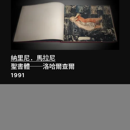
納里尼．馬拉尼
聖書體──洛哈爾查爾
1991