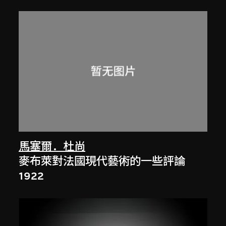
馬塞爾．杜尚
麥布萊對法國現代藝術的一些評論
1922