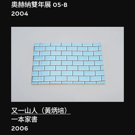
奧赫納雙年展 05-B
2004
又一山人（黃炳培）
一本家書
2006