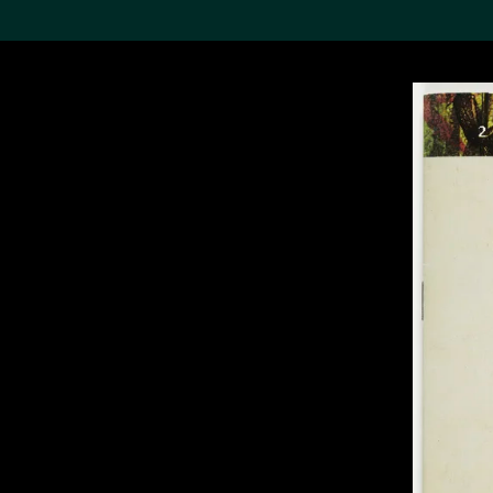
搜索M+藏品
Sea
19,052个结果
进一步筛选
关于M+藏品
探索世界顶级的二十及二十
一世纪视觉文化藏品。