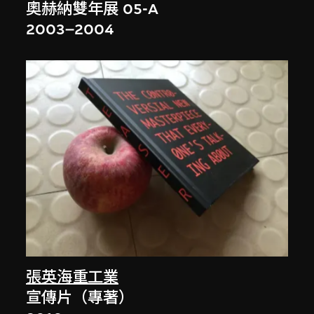
奧赫納雙年展 05-A
2003–2004
張英海重工業
宣傳片（專著）