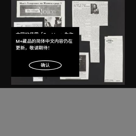
本网站使用「Cookies」为你
提供最好的网站体验。
M+藏品的简体中文内容仍在
了解更多
更新，敬请期待！
明白
确认
白南準
、
夏洛特．摩曼
有關白南準與夏洛特・摩曼的剪報
1967