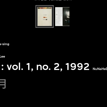
a-sing
 Lee
ol. 1, no. 2, 1992
NuNaHeDu
3月