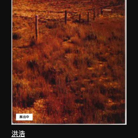
展出中
洪浩