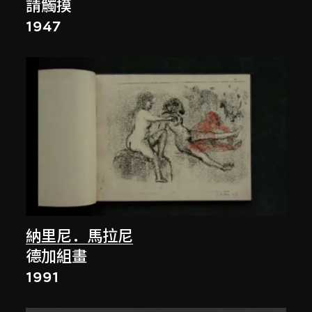
請觸摸
1947
納里尼．馬拉尼
德加組畫
1991