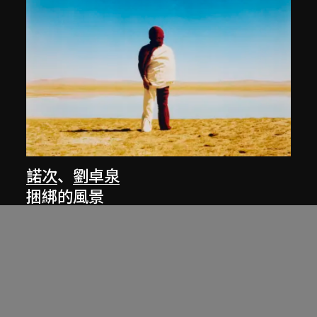
諾次
、
劉卓泉
捆綁的風景
1987年攝，2008年印