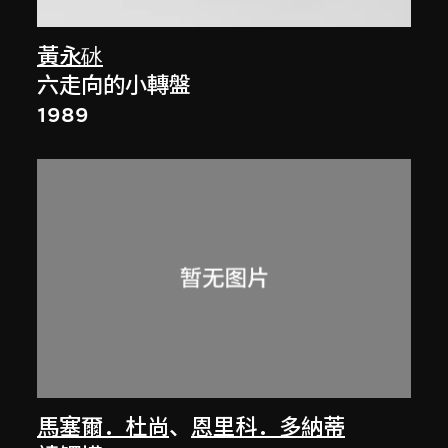
黃永砅
六走向的小轉盤
1989
馬塞爾．杜尚
、
恩里科．多納蒂