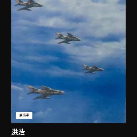
展出中
洪浩