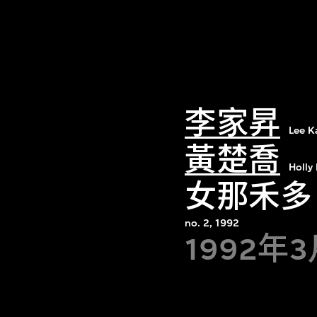
李家昇
Lee K
黃楚喬
Holly
女那禾多 : v
no. 2, 1992
1992年