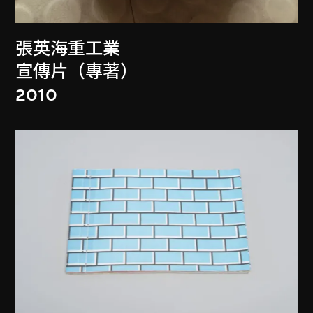
張英海重工業
宣傳片（專著）
2010