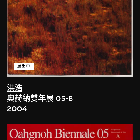
展出中
洪浩
奧赫納雙年展 05-B
2004