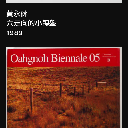
黃永砅
六走向的小轉盤
1989