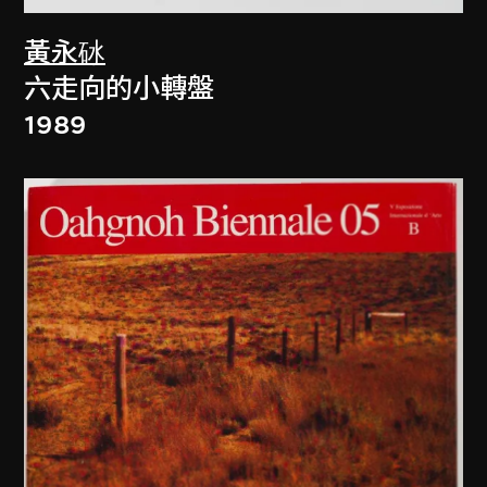
黃永砅
六走向的小轉盤
1989