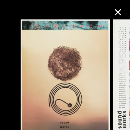
M+藏品
进一步筛选
搜索
关于M+藏品
探索世界顶级的二十及二十一世纪视觉
文化藏品。