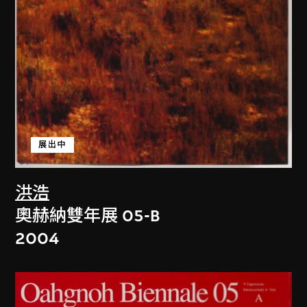
展出中
洪浩
奧赫納雙年展 05-B
2004