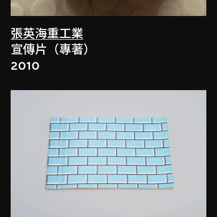
張英海重工業
宣傳片（專著）
2010