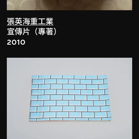
張英海重工業
宣傳片（專著）
2010