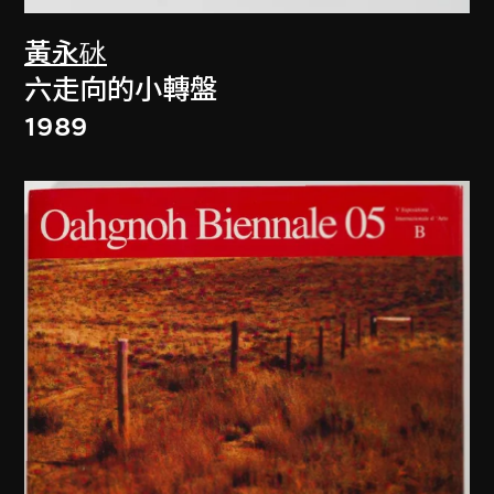
黃永砅
六走向的小轉盤
1989