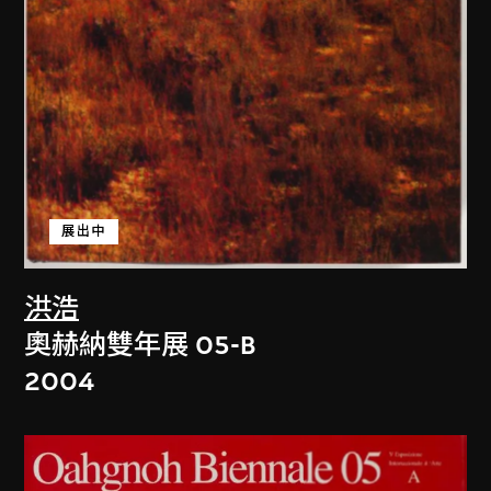
展出中
洪浩
奧赫納雙年展 05-B
2004