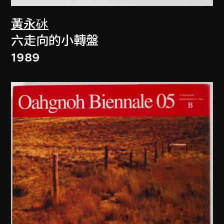
黃永砅
六走向的小轉盤
1989