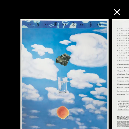
M+藏品
进一步筛选
搜索
关于M+藏品
探索世界顶级的二十及二十一世纪视觉
文化藏品。