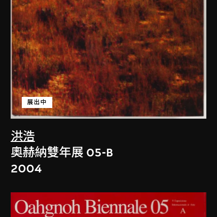
展出中
洪浩
奧赫納雙年展 05-B
2004