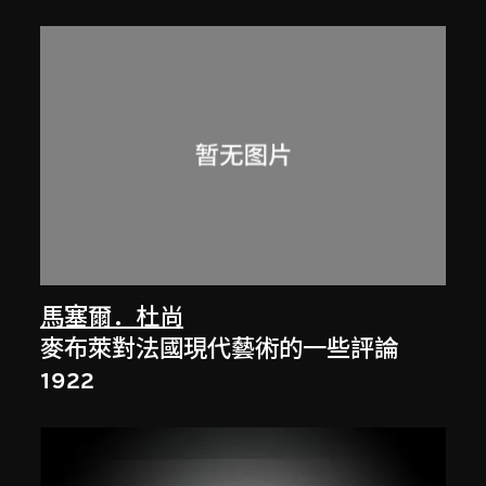
馬塞爾．杜尚
麥布萊對法國現代藝術的一些評論
1922