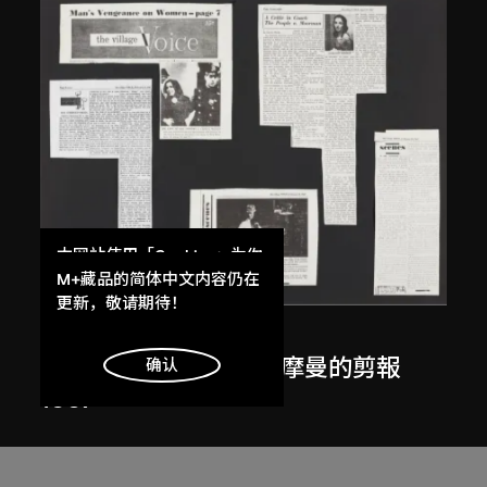
本网站使用「Cookies」为你
提供最好的网站体验。
M+藏品的简体中文内容仍在
了解更多
更新，敬请期待！
白南準
、
夏洛特．摩曼
有關白南準與夏洛特・摩曼的剪報
明白
确认
1967