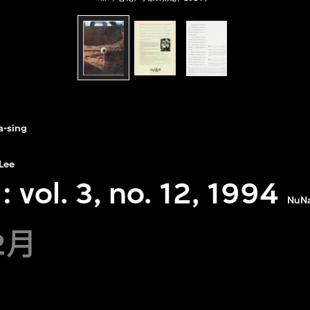
a-sing
 Lee
ol. 3, no. 12, 1994
NuNa
2月