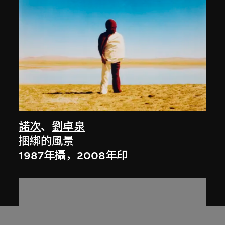
諾次
、
劉卓泉
捆綁的風景
1987年攝，2008年印