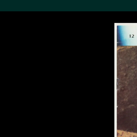
搜索M+藏品
Sea
19,052个结果
进一步筛选
关于M+藏品
探索世界顶级的二十及二十
一世纪视觉文化藏品。