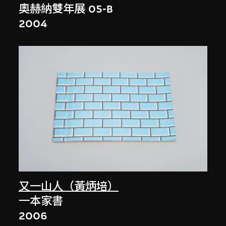
奧赫納雙年展 05-B
2004
又一山人（黃炳培）
一本家書
2006