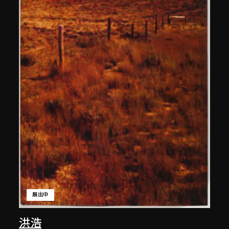
展出中
洪浩