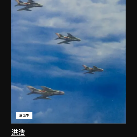
展出中
洪浩