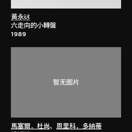
黃永砅
六走向的小轉盤
1989
馬塞爾．杜尚
、
恩里科．多納蒂