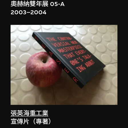
奧赫納雙年展 05-A
2003–2004
張英海重工業
宣傳片（專著）