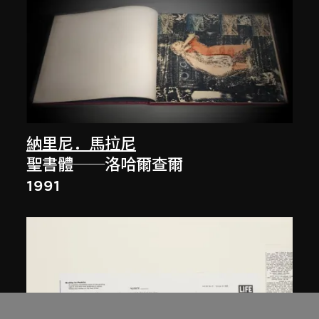
納里尼．馬拉尼
聖書體──洛哈爾查爾
1991