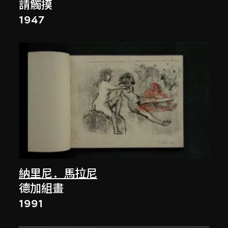
請觸摸
1947
納里尼．馬拉尼
德加組畫
1991