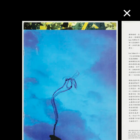
M+藏品
进一步筛选
搜索
关于M+藏品
探索世界顶级的二十及二十一世纪视觉
文化藏品。