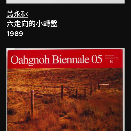
黃永砅
六走向的小轉盤
1989