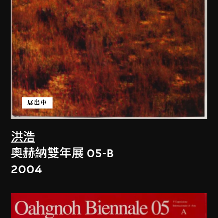
展出中
洪浩
奧赫納雙年展 05-B
2004