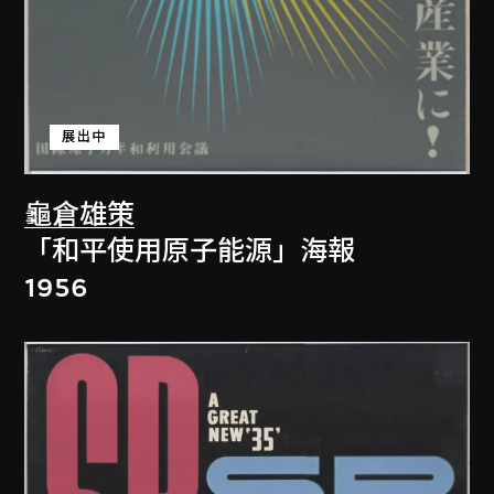
展出中
龜倉雄策
「和平使用原子能源」海報
1956