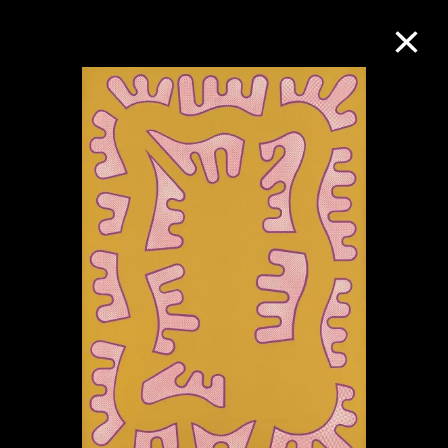
M+藏品
进一步筛选
搜索
关于M+藏品
探索世界顶级的二十及二十一世纪视觉
文化藏品。