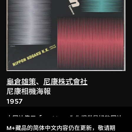
龜倉雄策
、
尼康株式會社
尼康相機海報
1957
本网站使用「Cookies」为你提供最好的网站
体验。
M+藏品的简体中文内容仍在更新，敬请期