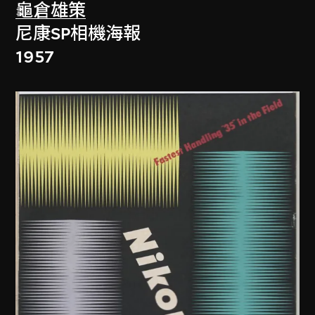
龜倉雄策
尼康SP相機海報
1957