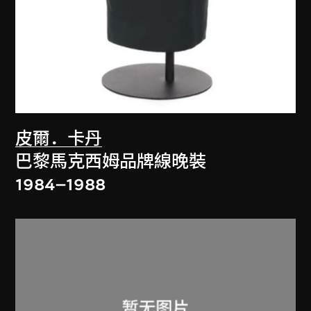
皮爾．卡丹
巴黎馬克西姆品牌線晚裝
1984–1988