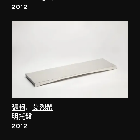
2012
張軻
、
艾烈希
明托盤
2012