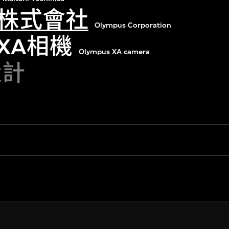
株式會社
Olympus Corporation
XA相機
Olympus XA camera
設計