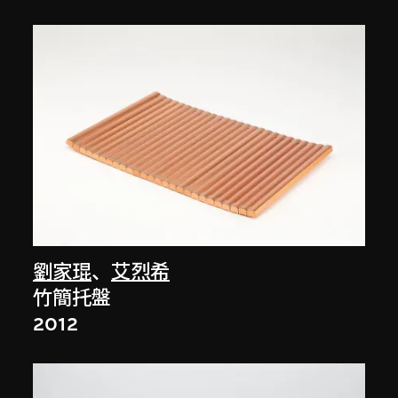
劉家琨
、
艾烈希
竹簡托盤
2012