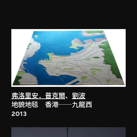
弗洛里安．普克爾
、
劉波
地貌地毯 香港──九龍西
2013