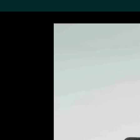
搜索M+藏品
Sea
19,052个结果
进一步筛选
关于M+藏品
探索世界顶级的二十及二十
一世纪视觉文化藏品。