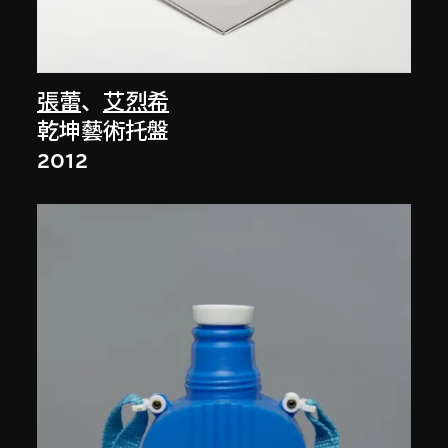
張蕾
、
艾烈希
乾坤藝術托盤
2012