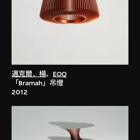
邁克爾．楊
、
EOQ
「Bramah」吊燈
2012