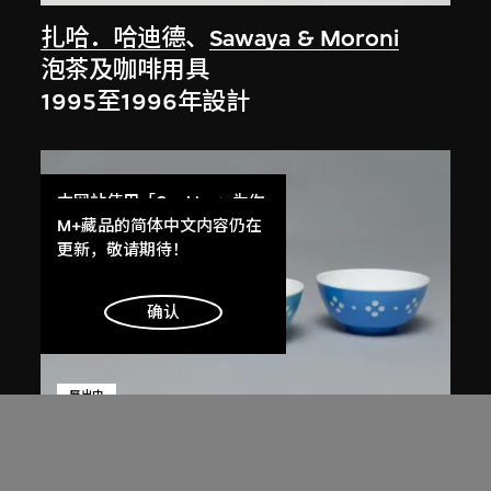
扎哈．哈迪德
、
Sawaya & Moroni
泡茶及咖啡用具
1995至1996年設計
本网站使用「Cookies」为你
提供最好的网站体验。
M+藏品的简体中文内容仍在
了解更多
更新，敬请期待！
明白
确认
展出中
星光實業有限公司
紅A牌碗，865型