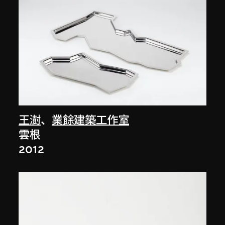
王澍
、
業餘建築工作室
雲根
2012