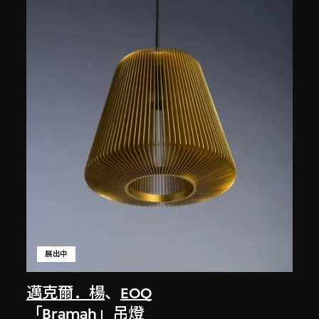
展出中
邁克爾．楊
、
EOQ
「Bramah」吊燈