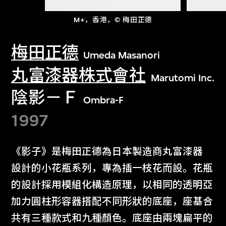
M+，香港，© 梅田正德
梅田正德
Umeda Masanori
丸富漆器株式會社
Marutomi Inc.
陰影－Ｆ
Ombra-F
1997
《影子》是梅田正德為日本製造商丸富漆器
設計的小花瓶系列，專為插一枝花而設。花瓶
的設計採用模組化構造原理，以相同的透明亞
加力圓柱形容器搭配不同形狀的底座，座基合
共有三種款式和九種顏色。底座由兩塊扁平的