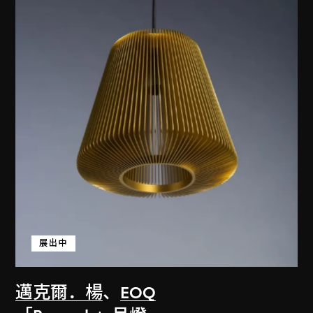
展出中
邁克爾．楊
、
EOQ