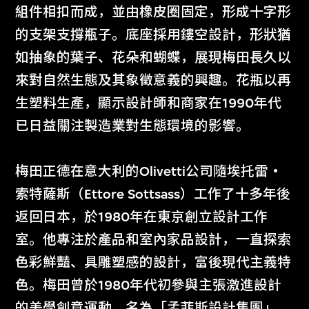
組件相扣而成，並由橡皮圈固定，形成十字形
的支架支撐瓶子。底座採用鏤空設計，形狀猶
如抽象的葉子、花朵和蝴蝶，展現梅田長久以
來對自然生態及其象徵意義的興趣。花瓶以再
生塑料生產，顯示設計師和商家在1990年代
已日益關注製造業對生態環境的影響。
梅田正德在意大利的Olivetti公司隨埃托雷‧
索特薩斯（Ettore Sottsass）工作了十多年後
返回日本，於1980年在東京創立設計工作
室。他專注於產品和室內家品設計，一直探索
色彩鮮豔、具雕塑感的設計，富後現代主義特
色。梅田曾於1980年代初參與主張激進設計
的美學創意運動，名為「孟菲斯設計集團」