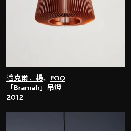
邁克爾．楊
、
EOQ
「Bramah」吊燈
2012