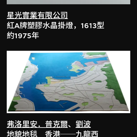
星光實業有限公司
紅A牌塑膠水晶掛燈，1613型
約1975年
弗洛里安．普克爾
、
劉波
地貌地毯 香港──九龍西