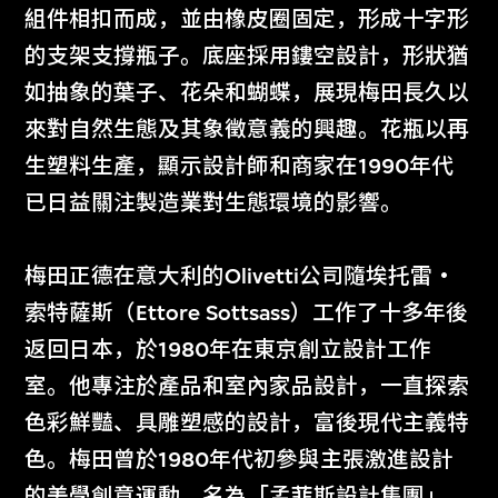
組件相扣而成，並由橡皮圈固定，形成十字形
的支架支撐瓶子。底座採用鏤空設計，形狀猶
如抽象的葉子、花朵和蝴蝶，展現梅田長久以
來對自然生態及其象徵意義的興趣。花瓶以再
生塑料生產，顯示設計師和商家在1990年代
已日益關注製造業對生態環境的影響。
梅田正德在意大利的Olivetti公司隨埃托雷‧
索特薩斯（Ettore Sottsass）工作了十多年後
返回日本，於1980年在東京創立設計工作
室。他專注於產品和室內家品設計，一直探索
色彩鮮豔、具雕塑感的設計，富後現代主義特
色。梅田曾於1980年代初參與主張激進設計
的美學創意運動，名為「孟菲斯設計集團」