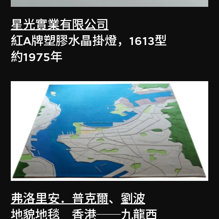
星光實業有限公司
紅A牌塑膠水晶掛燈，1613型
約1975年
弗洛里安．普克爾
、
劉波
地貌地毯 香港──九龍西