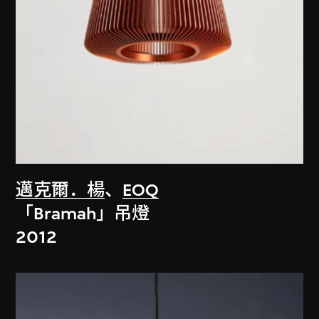
邁克爾．楊
、
EOQ
「Bramah」吊燈
2012