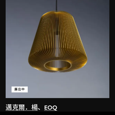
展出中
邁克爾．楊
、
EOQ