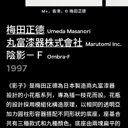
M+，香港，© 梅田正德
梅田正德
Umeda Masanori
丸富漆器株式會社
Marutomi Inc.
陰影－Ｆ
Ombra-F
1997
《影子》是梅田正德為日本製造商丸富漆器
設計的小花瓶系列，專為插一枝花而設。花瓶
的設計採用模組化構造原理，以相同的透明亞
加力圓柱形容器搭配不同形狀的底座，座基合
共有三種款式和九種顏色。底座由兩塊扁平的