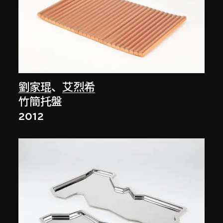
劉家琨
、
艾烈希
竹簡托盤
2012