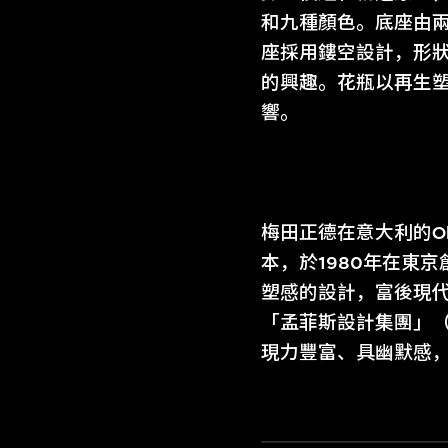
和九種顏色。底座由
座採用鏤空設計，形
的興趣。花瓶以再生塑
響。
梅田正德在意大利的Oli
本，於1980年在東
塑感的設計，富後現代
「孟菲斯設計集團」（T
現力豐富、具幽默感