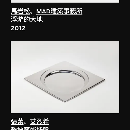
馬岩松
、
MAD建築事務所
浮游的大地
2012
張蕾
、
艾烈希