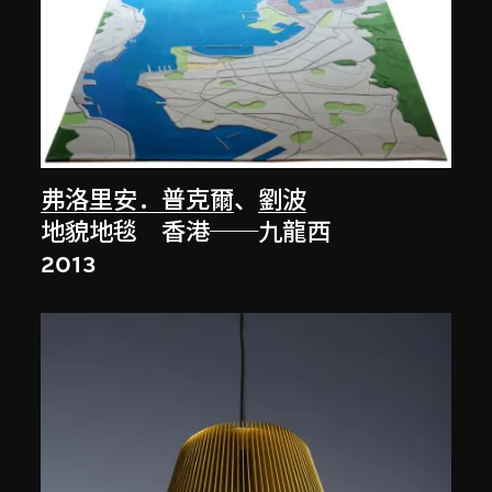
弗洛里安．普克爾
、
劉波
地貌地毯 香港──九龍西
2013