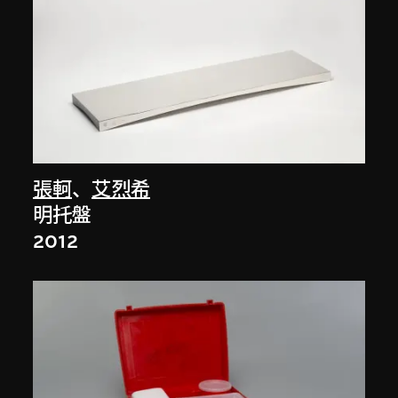
張軻
、
艾烈希
明托盤
2012