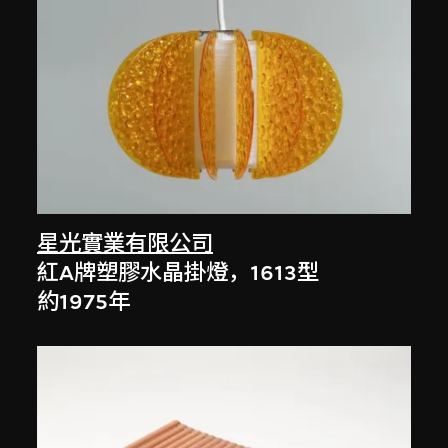
星光實業有限公司
紅A牌塑膠水晶掛燈，1613型
約1975年