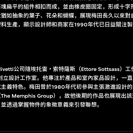
兩塊扁平的組件相扣而成，並由橡皮圈固定，形成十字
狀猶如抽象的葉子、花朵和蝴蝶，展現梅田長久以來對
料生產，顯示設計師和商家在1990年代已日益關注
vetti公司隨埃托雷‧索特薩斯（Ettore Sottsas
京創立設計工作室。他專注於產品和室內家品設計，一
主義特色。梅田曾於1980年代初參與主張激進設計
he Memphis Group），故他後期的作品也展現
，並透過掌握物件的象徵意義來引發聯想。