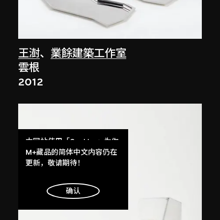
王澍
、
業餘建築工作室
雲根
2012
本网站使用「Cookies」为你
提供最好的网站体验。
M+藏品的简体中文内容仍在
了解更多
更新，敬请期待！
明白
确认