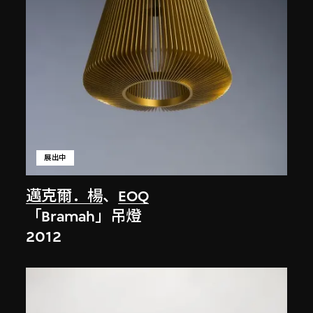
展出中
邁克爾．楊
、
EOQ
「Bramah」吊燈
2012