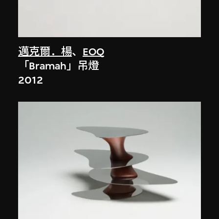
邁克爾．楊
、
EOQ
「Bramah」吊燈
2012