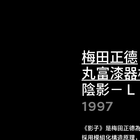
梅田正德
丸富漆器
陰影－Ｌ
1997
《影子》是梅田正德
採用模組化構造原理