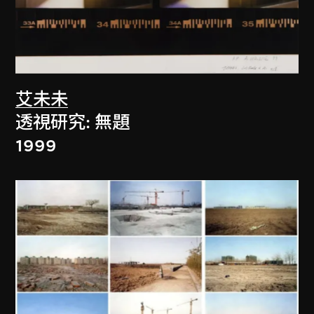
艾未未
透視研究: 無題
1999