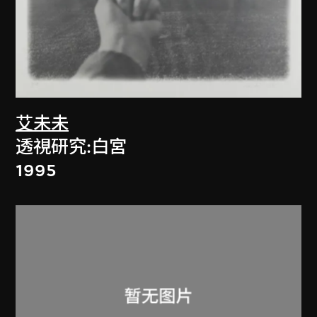
艾未未
透視研究:白宮
1995