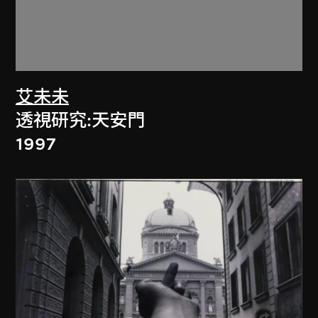
艾未未
透視研究:天安門
1997