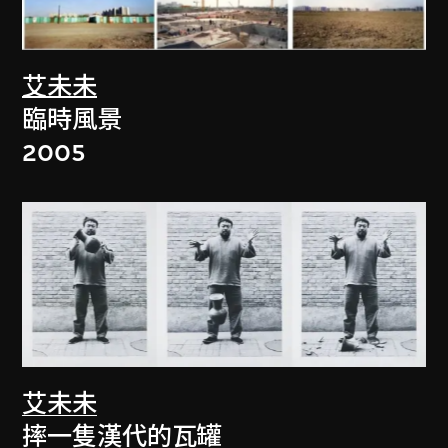
艾未未
臨時風景
2005
艾未未
摔一隻漢代的瓦罐