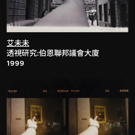
艾未未
透視研究:伯恩聯邦議會大廈
1999