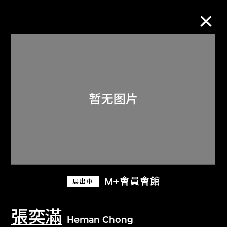
M+藏品
进一步筛选
搜索
关于M+藏品
M+會員會館
展出中
探索世界顶级的二十及二十一世纪视觉
文化藏品。
張奕滿
Heman Chong