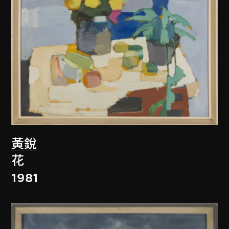
黃銳
花
1981