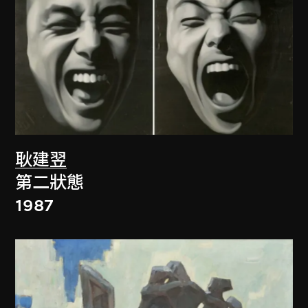
耿建翌
第二狀態
1987