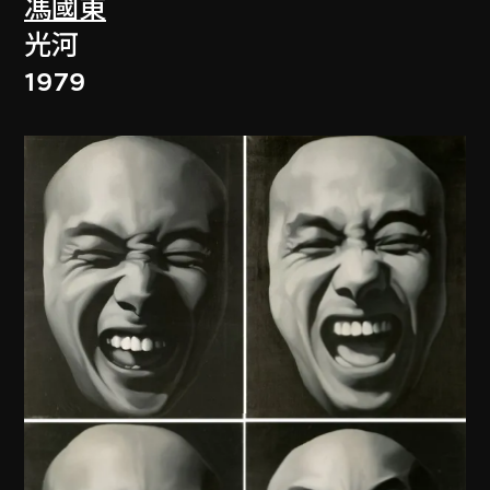
馮國東
光河
1979