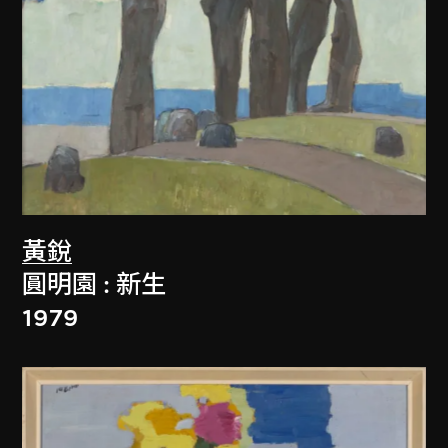
黃銳
圓明園 : 新生
1979