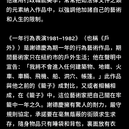
他運用行政職能美學，常常把如法律文件之類
的元素納入作品中，以強調他加諸自己的藝術
和人生的限制。
《一年行為表演1981–1982》（也稱《戶
外》）是謝德慶為期一年的行為藝術作品，期
間藝術家只在紐約市的戶外生活；他在聲明中
宣告：「我將不會進入任何建築物、地鐵、火
車、車輛、飛機、船、洞穴、帳篷。」此作品
與他之前的《籠子》成對比，又或者相輔相
成，在《籠子》中，這位藝術家把自己關在牢
籠中一年之久。謝德慶擁有驚人的耐力，嚴守
規則協定，承諾要在毫無蔭蔽的街頭求生求
存，隨身物品只有睡袋和背包，裏面放有衣