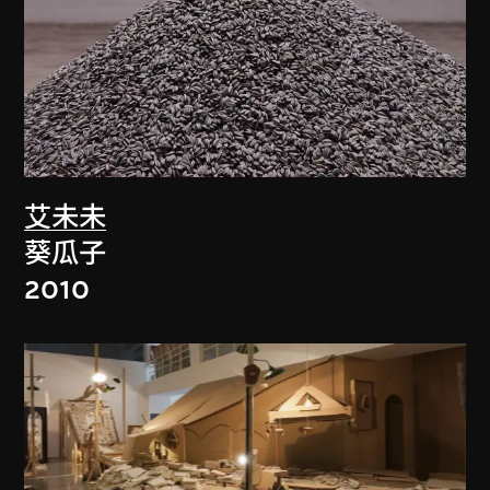
艾未未
葵瓜子
2010