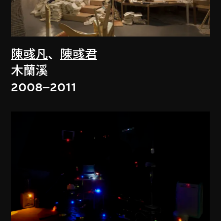
陳彧凡
、
陳彧君
木蘭溪
2008–2011