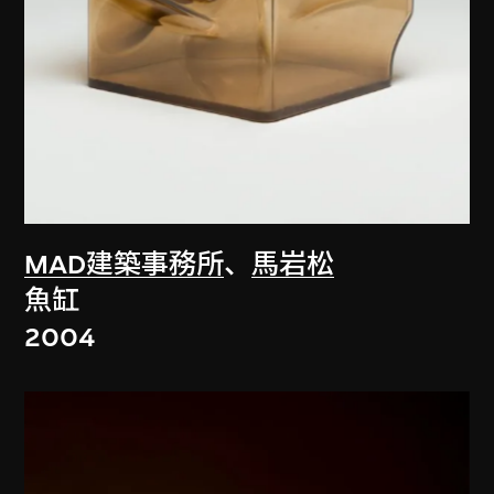
MAD建築事務所
、
馬岩松
魚缸
2004