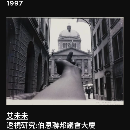
1997
艾未未
透視研究:伯恩聯邦議會大廈