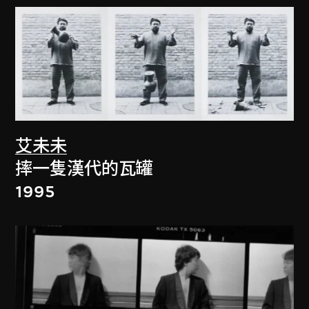
艾未未
摔一隻漢代的瓦罐
1995