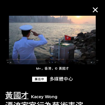
M+藏品
进一步筛选
搜索
M+，香港，© 黃國才
关于M+藏品
多媒體中心
展出中
探索世界顶级的二十及二十一世纪视觉
黃國才
文化藏品。
Kacey Wong