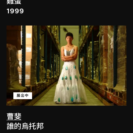
雞蛋
1999
展出中
曹斐
誰的烏托邦