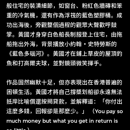
般住宅的裝潢細節，如窗台、粉紅色牆磚和笨
重的冷氣機，還有作為浮筏的藍色塑膠桶。成
功出海後，旁觀整個過程的觀眾大聲歡呼鼓
掌。黃國才身穿白色船長制服登上住宅，由拖
船拖出外海，背景播放小約翰‧史特勞斯的
《藍色多瑙河》。黃國才在鋪上草皮的屋頂釣
魚和打高爾夫球，並對鏡頭微笑揮手。
作品固然幽默十足，但亦表現出在香港普遍的
困頓生活。黃國才將自己撐槳划船卻永遠無法
抵岸比喻償還按揭貸款，並解釋道：「你付出
這麼多錢，回報卻是那麼少。」 （You pay so
much money but what you get in return is