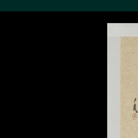
搜索M+藏品
Sea
19,052个结果
进一步筛选
关于M+藏品
探索世界顶级的二十及二十
一世纪视觉文化藏品。