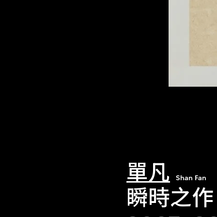
單凡
Shan Fan
瞬時之作