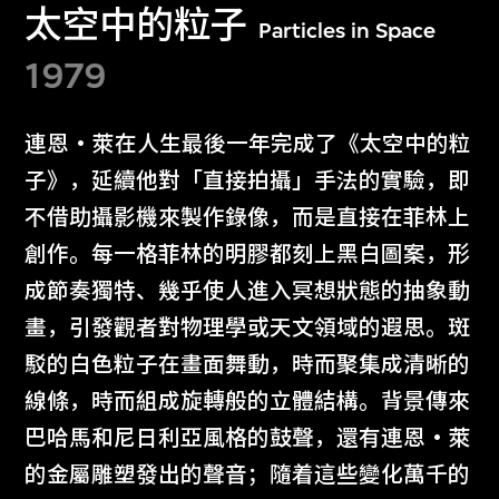
太空中的粒子
Particles in Space
1979
連恩‧萊在人生最後一年完成了《太空中的粒
子》，延續他對「直接拍攝」手法的實驗，即
不借助攝影機來製作錄像，而是直接在菲林上
創作。每一格菲林的明膠都刻上黑白圖案，形
成節奏獨特、幾乎使人進入冥想狀態的抽象動
畫，引發觀者對物理學或天文領域的遐思。斑
駁的白色粒子在畫面舞動，時而聚集成清晰的
線條，時而組成旋轉般的立體結構。背景傳來
巴哈馬和尼日利亞風格的鼓聲，還有連恩‧萊
的金屬雕塑發出的聲音；隨着這些變化萬千的