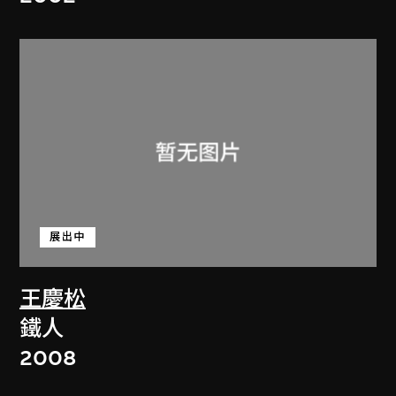
展出中
王慶松
鐵人
2008