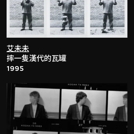
艾未未
摔一隻漢代的瓦罐
1995