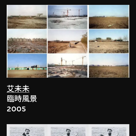
艾未未
臨時風景
2005