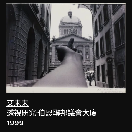
艾未未
透視研究:伯恩聯邦議會大廈
1999