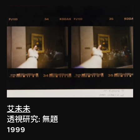
艾未未
透視研究: 無題
1999