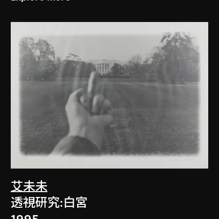
艾未未
透視研究:白宮
1995