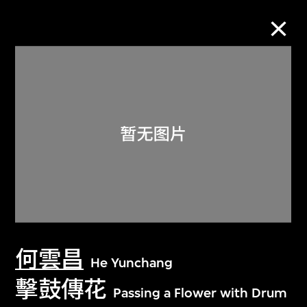
M+藏品
进一步筛选
搜索
关于M+藏品
何雲昌
探索世界顶级的二十及二十一世纪视觉
He Yunchang
文化藏品。
擊鼓傳花
Passing a Flower with Drum