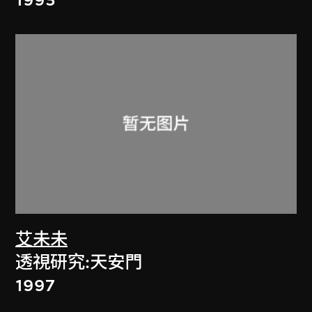
艾未未
透視研究:天安門
1997