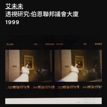
艾未未
透視研究:伯恩聯邦議會大廈
1999