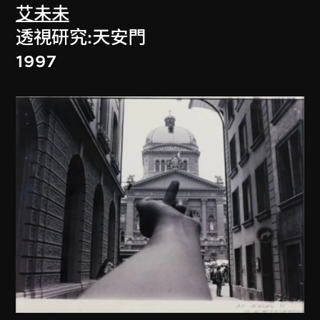
艾未未
透視研究:天安門
1997