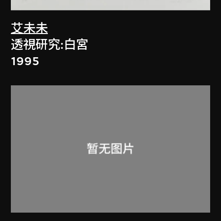
艾未未
透視研究:白宮
1995