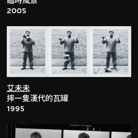
臨時風景
2005
艾未未
摔一隻漢代的瓦罐
1995