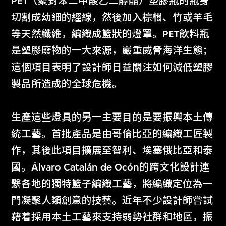
PET（聚對苯二甲酸乙二醇酯）塑膠瓶的瓶身
切割成幼細的經線，然後加入棕櫚、竹或羊毛
等天然纖維，編織成籃狀的燈罩。PET飲料瓶
是塑膠廢物的一大來源，嚴重威脅海洋生態；
這個項目表明了設計師日益關注如何減低塑膠
製品所造成的全球危機。
生產這些燈具的另一主要目的是要振興本土傳
統工藝。首批產品是由哥倫比亞的編織工匠製
作，其後此項目擴展至智利、埃塞俄比亞和泰
國。Álvaro Catalán de Ocón的跨文化設計連
繫各地的獨特籃子編織工藝，將編織定位為一
門凝聚人類創意的技藝。近年不少設計師嘗試
藉着採用本土工藝來支持弱勢社群和地區，振