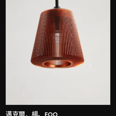
邁克爾．楊
、
EOQ