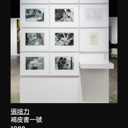
張培力
褐皮書一號