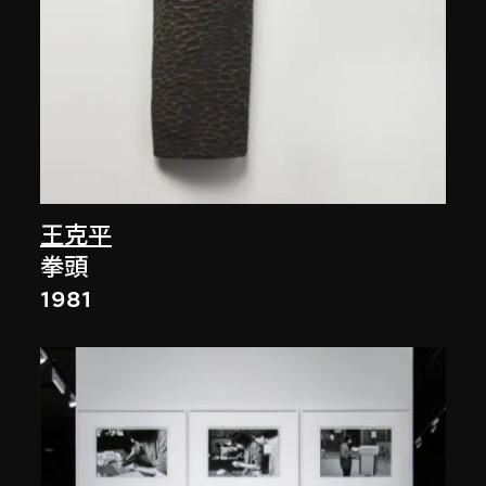
王克平
拳頭
1981