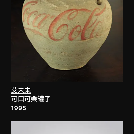
艾未未
可口可樂罐子
1995