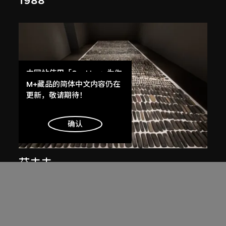
1988
本网站使用「Cookies」为你
提供最好的网站体验。
M+藏品的简体中文内容仍在
了解更多
更新，敬请期待！
明白
确认
艾未未
靜物
1993–2000