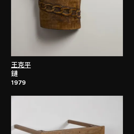
王克平
鏈
1979