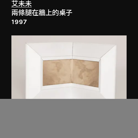
艾未未
兩條腿在牆上的桌子
1997
艾未未
皮毛