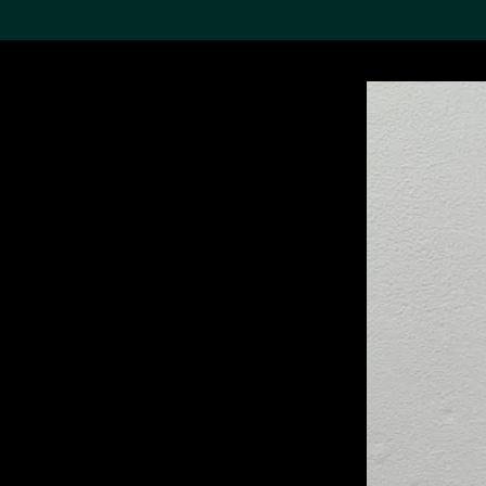
搜索M+藏品
Sea
19,052个结果
进一步筛选
关于M+藏品
探索世界顶级的二十及二十
一世纪视觉文化藏品。