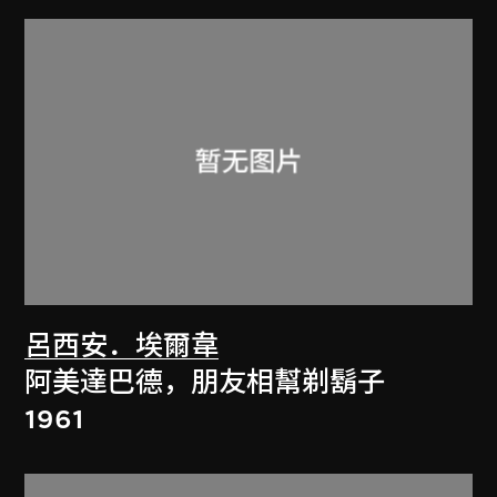
呂西安．埃爾韋
阿美達巴德，朋友相幫剃鬍子
1961