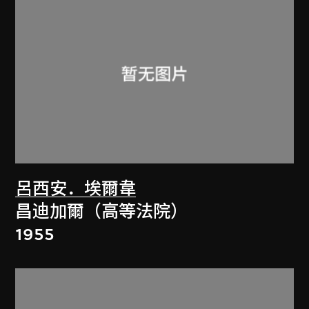
呂西安．埃爾韋
昌迪加爾（高等法院）
1955