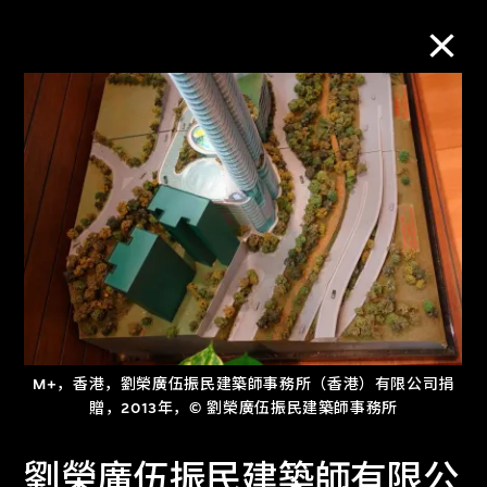
M+藏品
进一步筛选
搜索
关于M+藏品
M+，香港，劉榮廣伍振民建築師事務所（香港）有限公司捐
探索世界顶级的二十及二十一世纪视觉
贈，2013年，© 劉榮廣伍振民建築師事務所
文化藏品。
劉榮廣伍振民建築師有限公