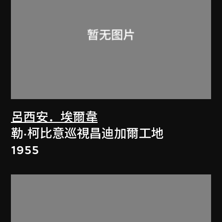
呂西安．埃爾韋
勒·柯比意巡視昌迪加爾工地
1955