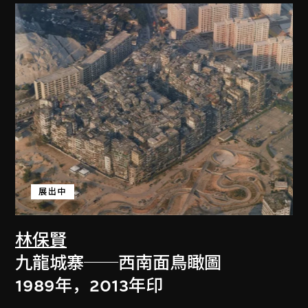
展出中
林保賢
九龍城寨──西南面鳥瞰圖
1989年，2013年印