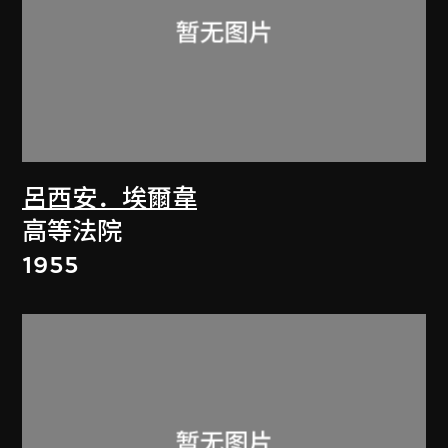
呂西安．埃爾韋
高等法院
1955