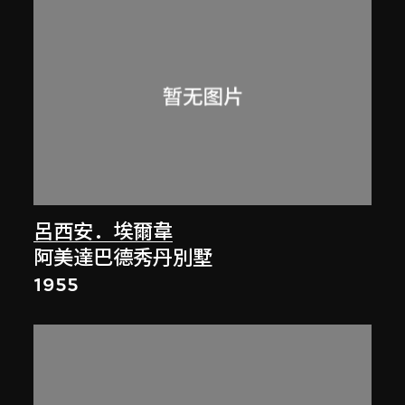
呂西安．埃爾韋
阿美達巴德秀丹別墅
1955