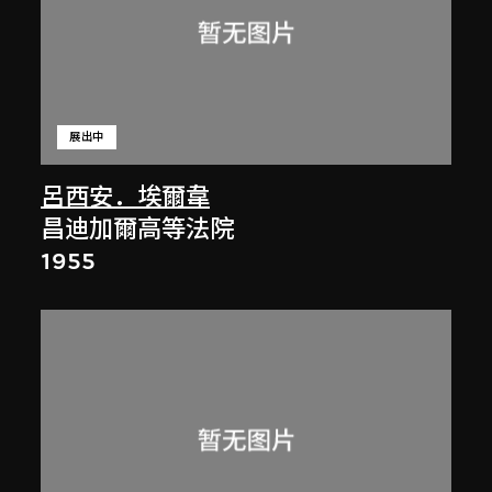
展出中
呂西安．埃爾韋
昌迪加爾高等法院
1955