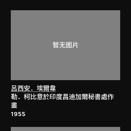
呂西安．埃爾韋
勒．柯比意於印度昌迪加爾秘書處作
畫
1955