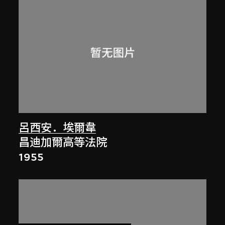
呂西安．埃爾韋
昌迪加爾高等法院
1955