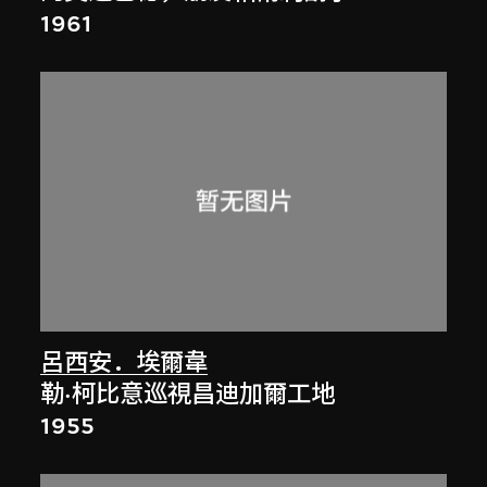
1961
呂西安．埃爾韋
勒·柯比意巡視昌迪加爾工地
1955