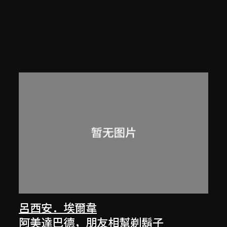
呂西安．埃爾韋
阿美達巴德，朋友相幫剃鬍子