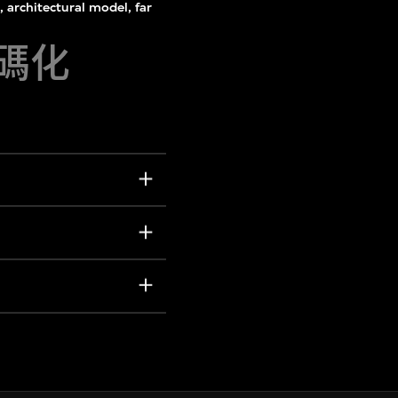
 architectural model, far
數碼化