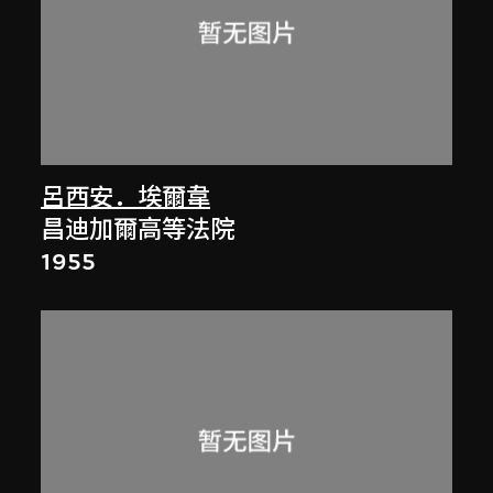
呂西安．埃爾韋
昌迪加爾高等法院
1955