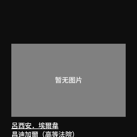
呂西安．埃爾韋
昌迪加爾（高等法院）