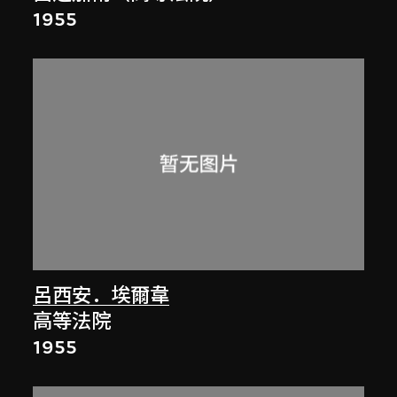
1955
呂西安．埃爾韋
高等法院
1955