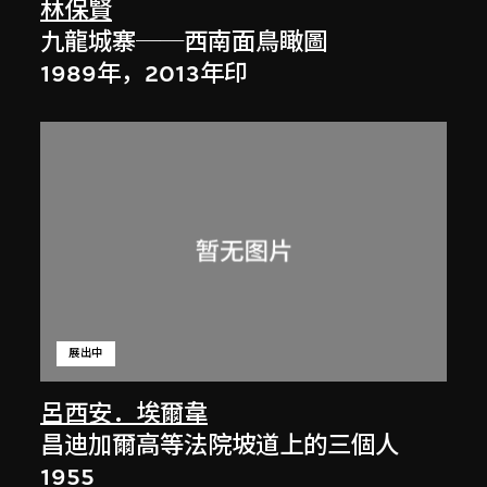
林保賢
九龍城寨──西南面鳥瞰圖
1989年，2013年印
展出中
呂西安．埃爾韋
昌迪加爾高等法院坡道上的三個人
1955