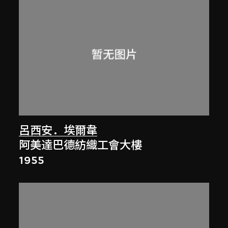
呂西安．埃爾韋
阿美達巴德紡織工會大樓
1955