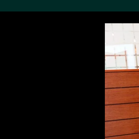
搜索M+藏品
Sea
19,052个结果
进一步筛选
关于M+藏品
探索世界顶级的二十及二十
一世纪视觉文化藏品。