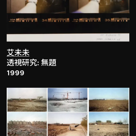
艾未未
透視研究: 無題
1999