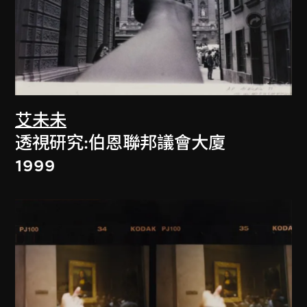
艾未未
透視研究:伯恩聯邦議會大廈
1999