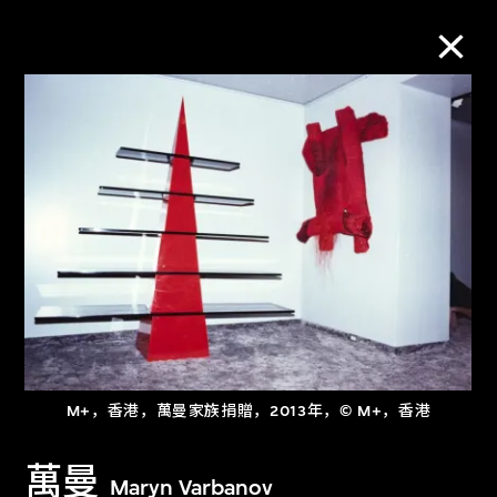
M+藏品
进一步筛选
搜索
关于M+藏品
M+，香港，萬曼家族捐贈，2013年，© M+，香港
探索世界顶级的二十及二十一世纪视觉
文化藏品。
萬曼
Maryn Varbanov