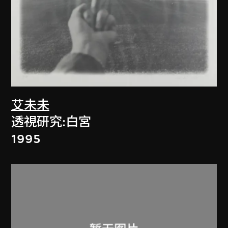
艾未未
透視研究:白宮
1995