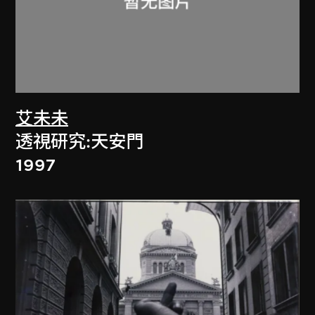
艾未未
透視研究:天安門
1997