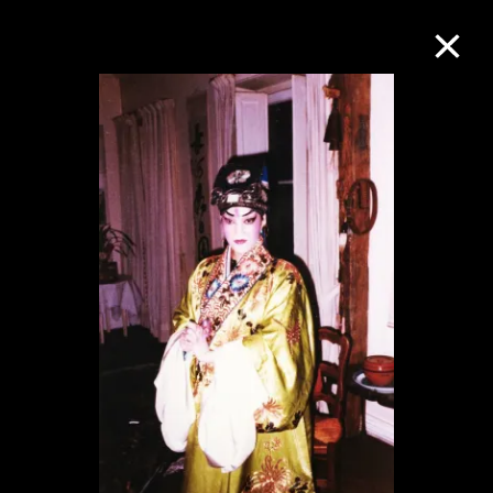
M+藏品
进一步筛选
搜索
关于M+藏品
探索世界顶级的二十及二十一世纪视觉
文化藏品。