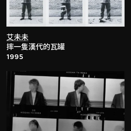
艾未未
摔一隻漢代的瓦罐
1995