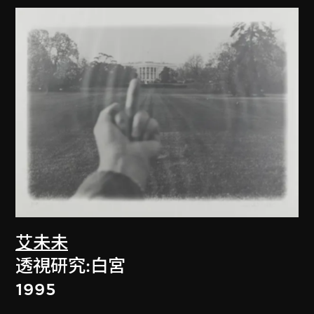
艾未未
透視研究:白宮
1995