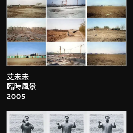
艾未未
臨時風景
2005