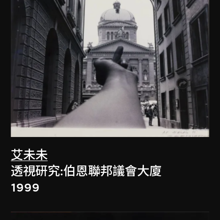
艾未未
透視研究:伯恩聯邦議會大廈
1999