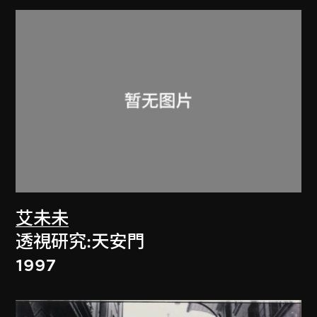
艾未未
透視研究:天安門
1997