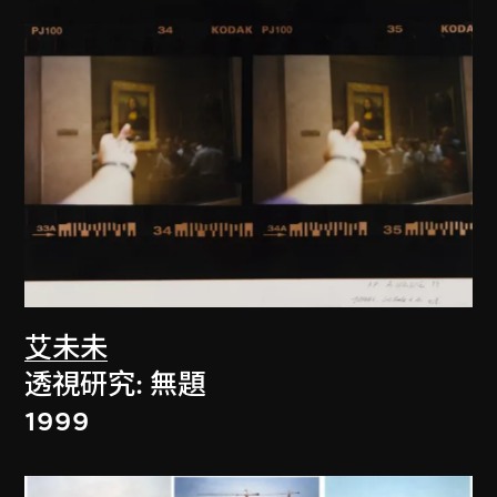
艾未未
透視研究: 無題
1999