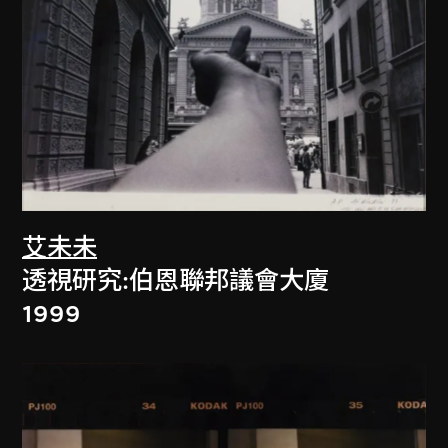
艾未未
透視研究:伯恩聯邦議會大廈
1999