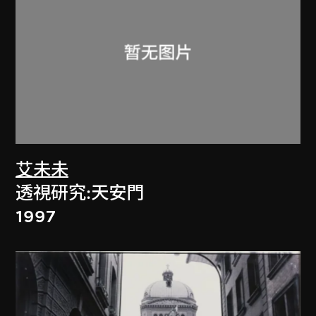
艾未未
透視研究:天安門
1997