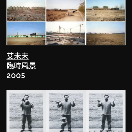
艾未未
臨時風景
2005