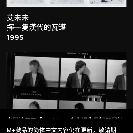
艾未未
摔一隻漢代的瓦罐
1995
本网站使用「Cookies」为你提供最好的网站
体验。
M+藏品的简体中文内容仍在更新，敬请期