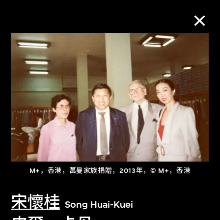
M+藏品
进一步筛选
搜索
关于M+藏品
M+，香港，萬曼家族捐贈，2013年，© M+，香港
探索世界顶级的二十及二十一世纪视觉
宋懷桂
文化藏品。
Song Huai-Kuei