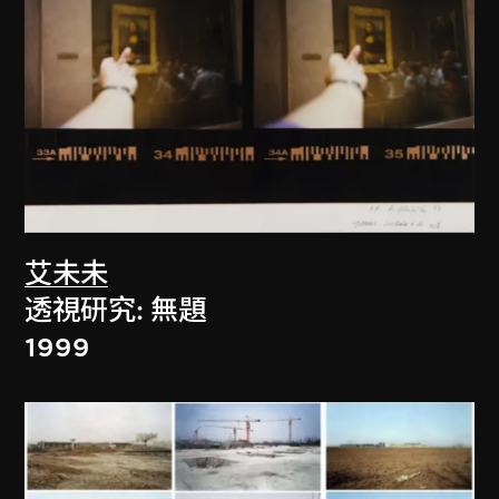
艾未未
透視研究: 無題
1999