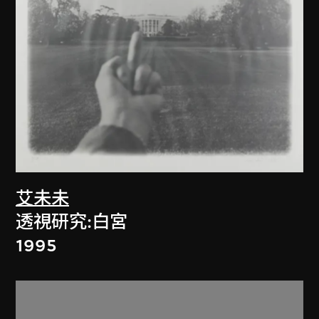
艾未未
透視研究:白宮
1995