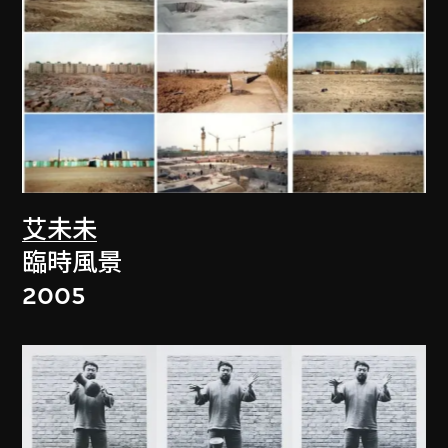
艾未未
臨時風景
2005