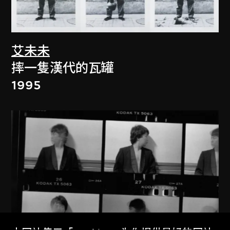
艾未未
摔一隻漢代的瓦罐
1995