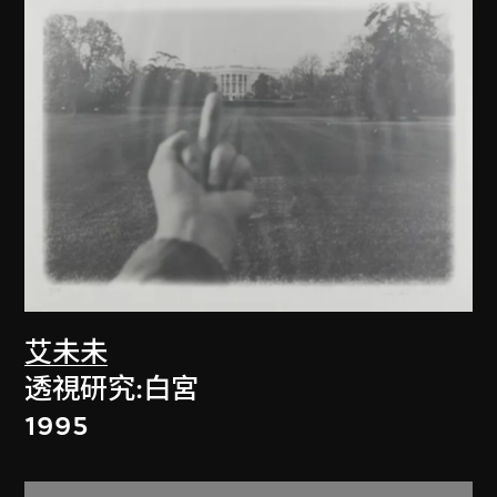
艾未未
透視研究:白宮
1995