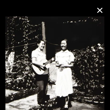
M+藏品
进一步筛选
搜索
关于M+藏品
探索世界顶级的二十及二十一世纪视觉
文化藏品。