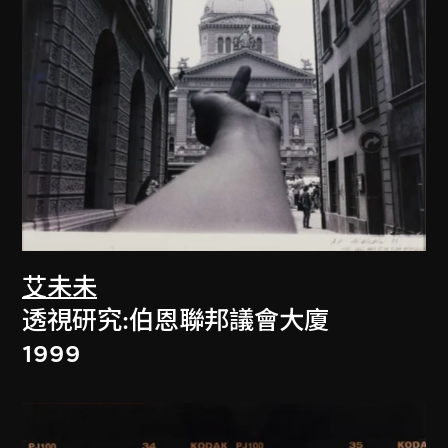
艾未未
透視研究:伯恩聯邦議會大廈
1999