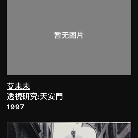
艾未未
透視研究:天安門
1997