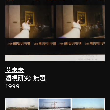
艾未未
透視研究: 無題
1999