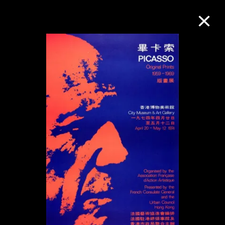
M+藏品
进一步筛选
搜索
关于M+藏品
探索世界顶级的二十及二十一世纪视觉
文化藏品。