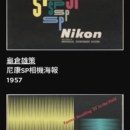
龜倉雄策
尼康SP相機海報
1957