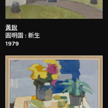
黃銳
圓明園 : 新生
1979