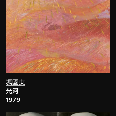
馮國東
光河
1979