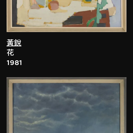
黃銳
花
1981