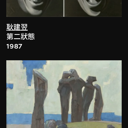
耿建翌
第二狀態
1987