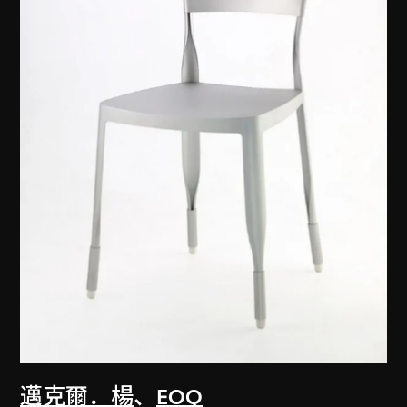
邁克爾．楊
、
EOQ