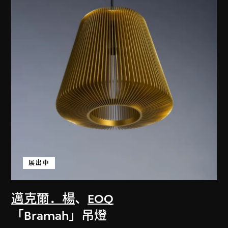
展出中
邁克爾．楊
、
EOQ
「Bramah」吊燈