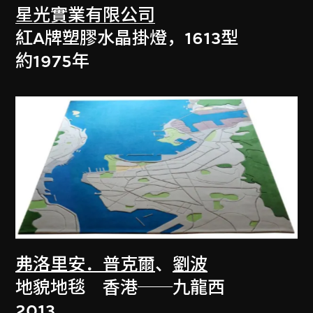
星光實業有限公司
紅A牌塑膠水晶掛燈，1613型
約1975年
弗洛里安．普克爾
、
劉波
地貌地毯 香港──九龍西
2013