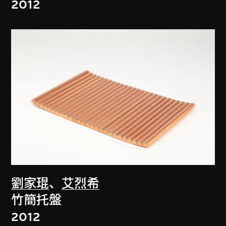
2012
劉家琨
、
艾烈希
竹簡托盤
2012