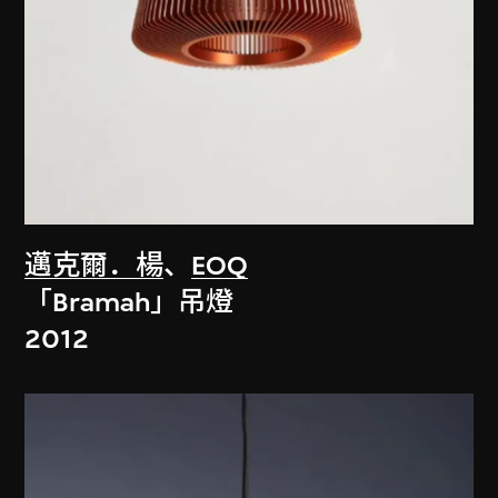
邁克爾．楊
、
EOQ
「Bramah」吊燈
2012