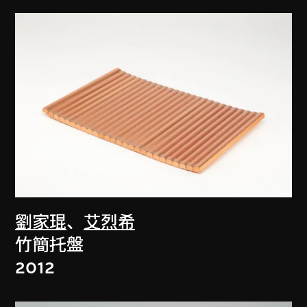
劉家琨
、
艾烈希
竹簡托盤
2012