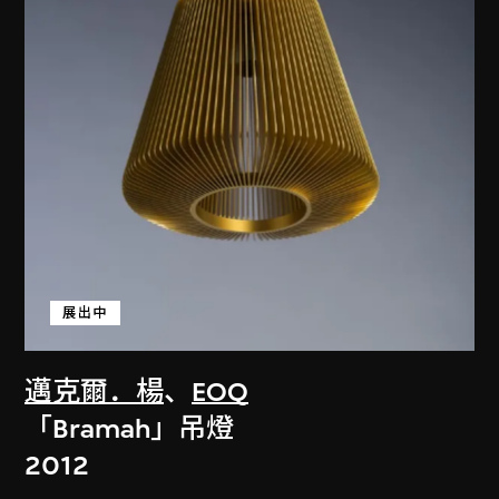
展出中
邁克爾．楊
、
EOQ
「Bramah」吊燈
2012