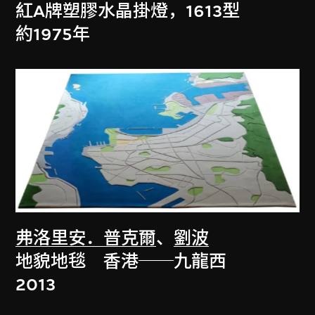
紅A牌塑膠水晶掛燈，1613型
約1975年
弗洛里安．普克爾
、
劉波
地貌地毯 香港──九龍西
2013