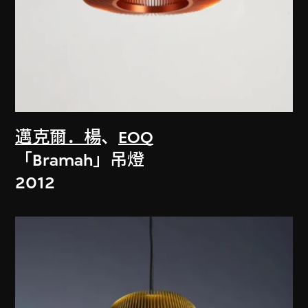
邁克爾．楊
、
EOQ
「Bramah」吊燈
2012