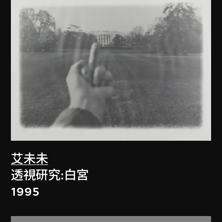
艾未未
透視研究:白宮
1995