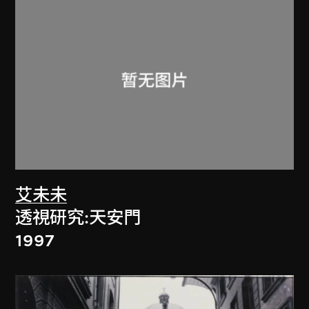
艾未未
透視研究:天安門
1997