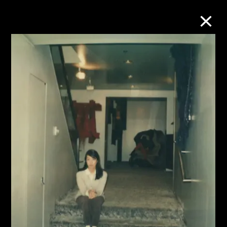
M+藏品
进一步筛选
搜索
关于M+藏品
探索世界顶级的二十及二十一世纪视觉
文化藏品。