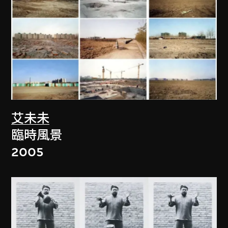
艾未未
臨時風景
2005