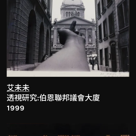
艾未未
透視研究:伯恩聯邦議會大廈
1999