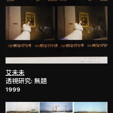
艾未未
透視研究: 無題
1999