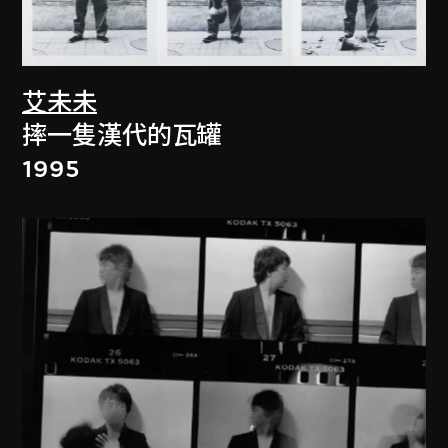
艾未未
摔一隻漢代的瓦罐
1995