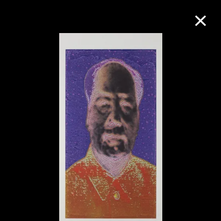
M+藏品
进一步筛选
搜索
关于M+藏品
探索世界顶级的二十及二十一世纪视觉
文化藏品。