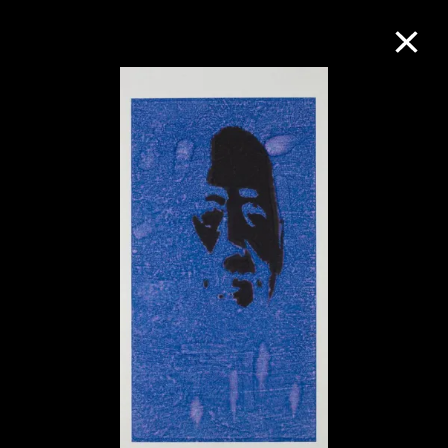
M+藏品
进一步筛选
搜索
关于M+藏品
探索世界顶级的二十及二十一世纪视觉
文化藏品。