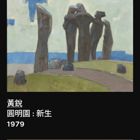
黃銳
圓明園 : 新生
1979