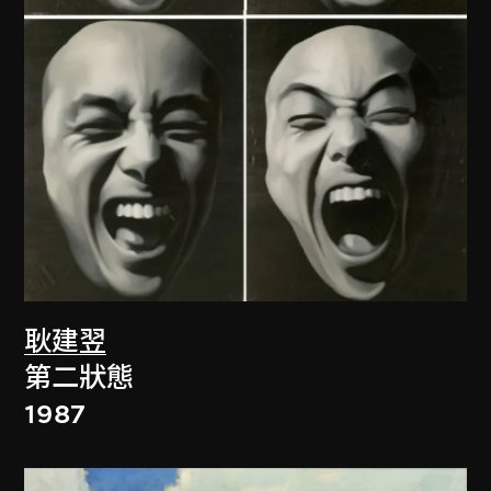
耿建翌
第二狀態
1987