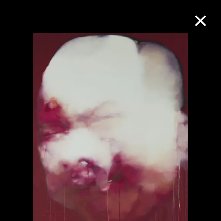
M+藏品
进一步筛选
搜索
关于M+藏品
探索世界顶级的二十及二十一世纪视觉
文化藏品。