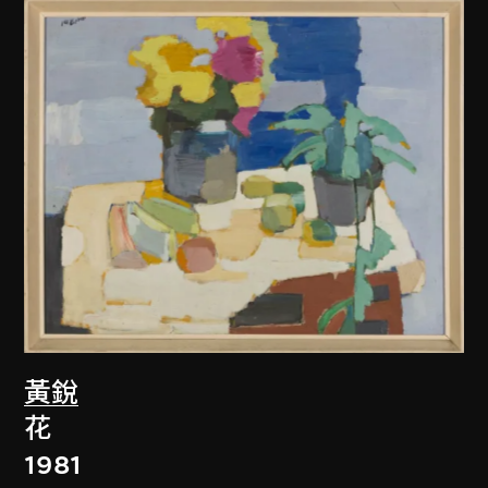
黃銳
花
1981