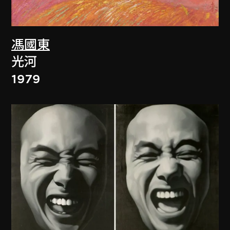
馮國東
光河
1979