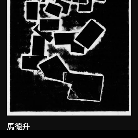
馬德升
沉思