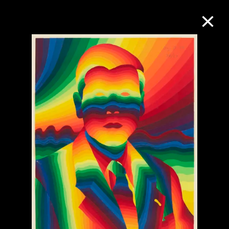
M+藏品
进一步筛选
搜索
关于M+藏品
探索世界顶级的二十及二十一世纪视觉
文化藏品。