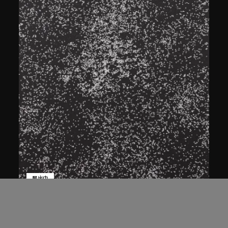
展出中
白宜洛
蒼蠅