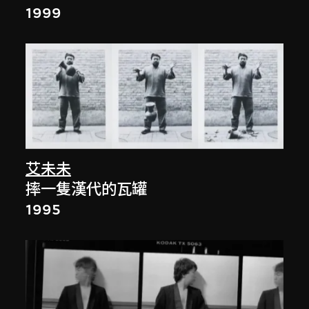
1999
艾未未
摔一隻漢代的瓦罐
1995