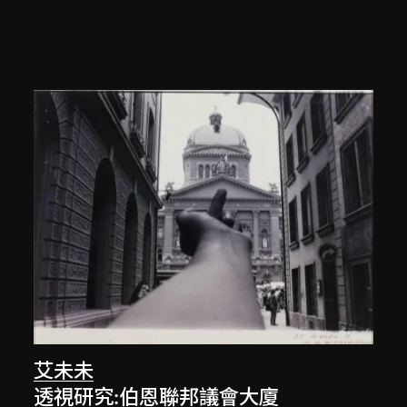
艾未未
透視研究:伯恩聯邦議會大廈