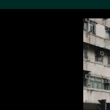
搜索M+藏品
Sea
19,052个结果
进一步筛选
关于M+藏品
探索世界顶级的二十及二十
一世纪视觉文化藏品。