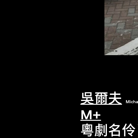
吳爾夫
Micha
M+
粵劇名伶