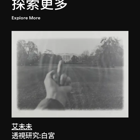
探索更多
Explore More
艾未未
透視研究:白宮