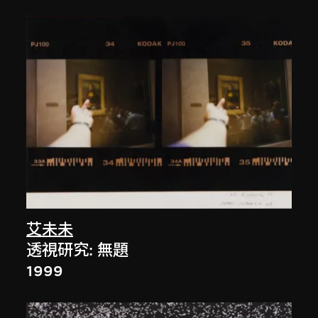
艾未未
透視研究: 無題
1999