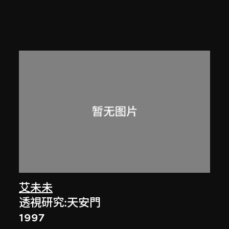
艾未未
透視研究:天安門
1997