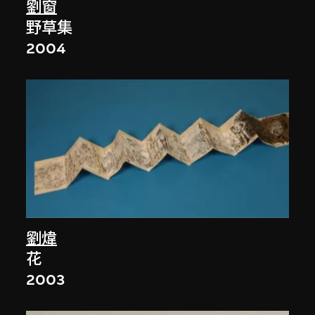
劉窗
野草集
2004
劉煒
花
2003