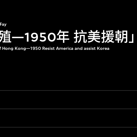
Fay
殖—1950年 抗美援朝
of Hong Kong—1950 Resist America and assist Korea