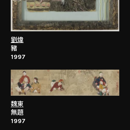
劉煒
豬
1997
魏東
無題
1997