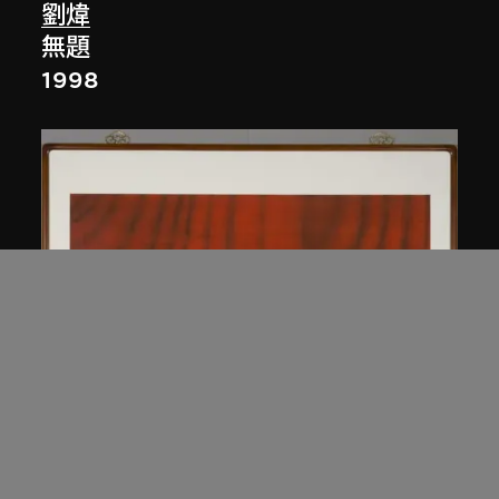
劉煒
無題
1998