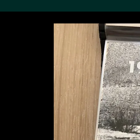
搜索M+藏品
Sea
19,052个结果
进一步筛选
关于M+藏品
探索世界顶级的二十及二十
一世纪视觉文化藏品。