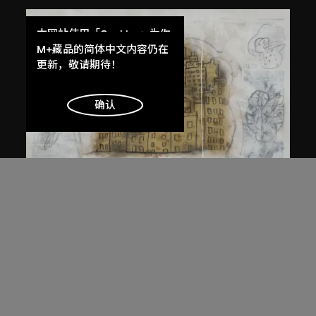
本网站使用「Cookies」为你
提供最好的网站体验。
M+藏品的简体中文内容仍在
了解更多
更新，敬请期待！
明白
确认
魏青吉
生活的歸屬
2002