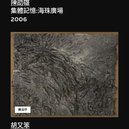
陳劭雄
集體記憶:海珠廣場
2006
展出中
胡又笨