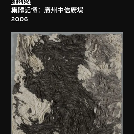
陳劭雄
集體記憶：廣州中信廣場
2006