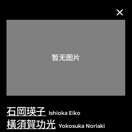
M+藏品
进一步筛选
搜索
关于M+藏品
石岡瑛子
探索世界顶级的二十及二十一世纪视觉
Ishioka Eiko
文化藏品。
橫須賀功光
Yokosuka Noriaki