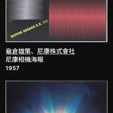
龜倉雄策
、
尼康株式會社
尼康相機海報
1957