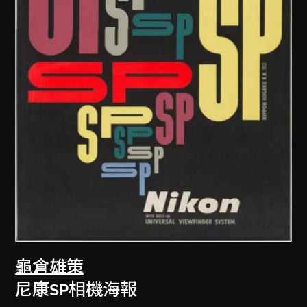
龜倉雄策
尼康SP相機海報