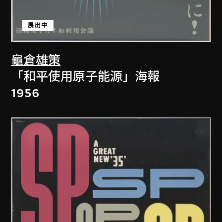
展出中
龜倉雄策
「和平使用原子能源」海報
1956