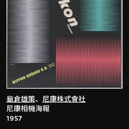
龜倉雄策
、
尼康株式會社
尼康相機海報
1957