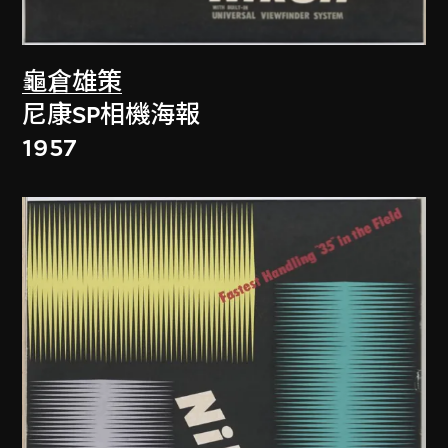
龜倉雄策
尼康SP相機海報
1957