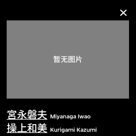
M+藏品
进一步筛选
搜索
关于M+藏品
宮永磐夫
探索世界顶级的二十及二十一世纪视觉
Miyanaga Iwao
文化藏品。
操上和美
Kurigami Kazumi