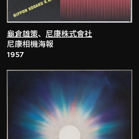
龜倉雄策
、
尼康株式會社
尼康相機海報
1957