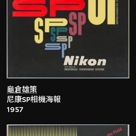
龜倉雄策
尼康SP相機海報
1957