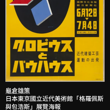
龜倉雄策
日本東京國立近代美術館「格羅佩斯
與包浩斯」展覽海報