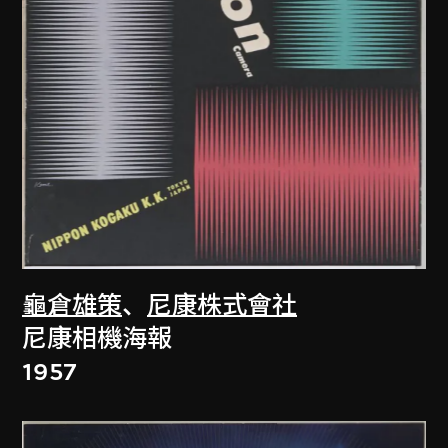
龜倉雄策
、
尼康株式會社
尼康相機海報
1957