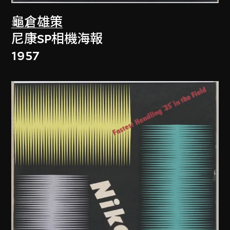
龜倉雄策
尼康SP相機海報
1957