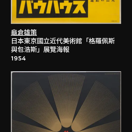
龜倉雄策
日本東京國立近代美術館「格羅佩斯
與包浩斯」展覽海報
1954