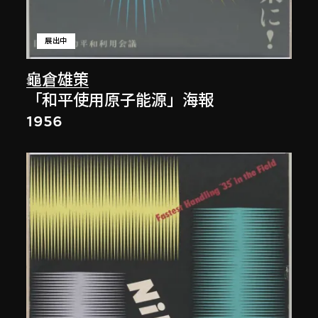
展出中
龜倉雄策
「和平使用原子能源」海報
1956