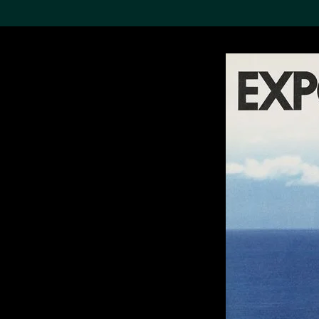
搜索M+藏品
Sea
19,052个结果
进一步筛选
关于M+藏品
探索世界顶级的二十及二十
一世纪视觉文化藏品。