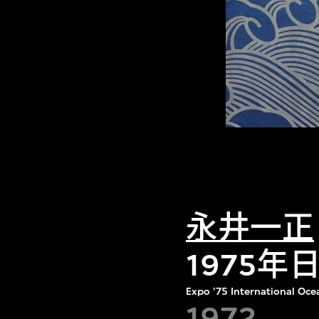
永井一正
1975
Expo '75 International Oc
1972