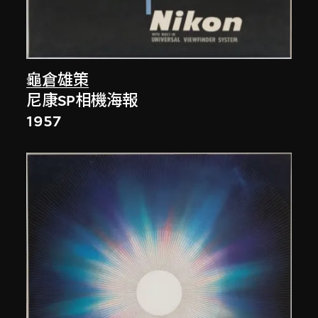
龜倉雄策
尼康SP相機海報
1957