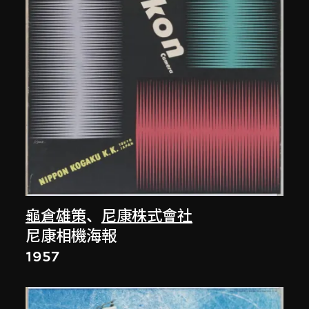
龜倉雄策
、
尼康株式會社
尼康相機海報
1957